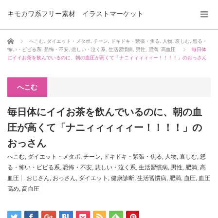
キモカワ系フリー素材 イラストマーケット
ホーム
へこむ
,
ダイエット・メタボ
,
チーン
,
ドキドキ・緊張・焦る
,
人物
,
哀しむ
,
怒る・
怖い・ビビる系
,
恐怖・不安
,
悲しい・泣く系
,
生活習慣病
,
男性
,
肥満
,
高血圧
毎日体
にイイお茶を飲んでいるのに、朝の血圧が高くて「ナニィィィィィー！！！！」のおっさん
へこむ
毎日体にイイお茶を飲んでいるのに、朝の血
圧が高くて「ナニィィィィィー！！！！」の
おっさん
へこむ
,
ダイエット・メタボ
,
チーン
,
ドキドキ・緊張・焦る
,
人物
,
哀しむ
,
怒
る・怖い・ビビる系
,
恐怖・不安
,
悲しい・泣く系
,
生活習慣病
,
男性
,
肥満
,
高
血圧
おじさん
,
おっさん
,
ダイエット
,
健康診断
,
生活習慣病
,
肥満
,
血圧
,
血圧
高め
,
高血圧