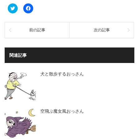
ク
Facebook
リ
で
ッ
共
ク
有
し
す
て
る
前の記事
次の記事
Twitter
に
で
は
共
ク
有
リ
(新
ッ
し
ク
関連記事
い
し
ウ
て
ィ
く
ン
だ
ド
さ
犬と散歩するおっさん
ウ
い
で
(新
開
し
き
い
ま
ウ
す)
ィ
ン
ド
ウ
空飛ぶ魔女風おっさん
で
開
き
ま
す)