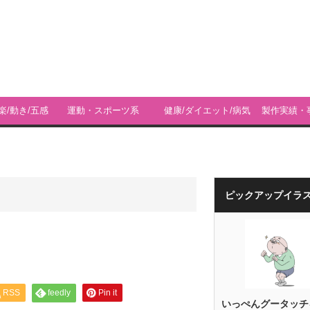
楽/動き/五感
運動・スポーツ系
健康/ダイエット/病気
製作実績・
ィ
ピックアップイラ
RSS
feedly
Pin it
いっぺんグータッチ