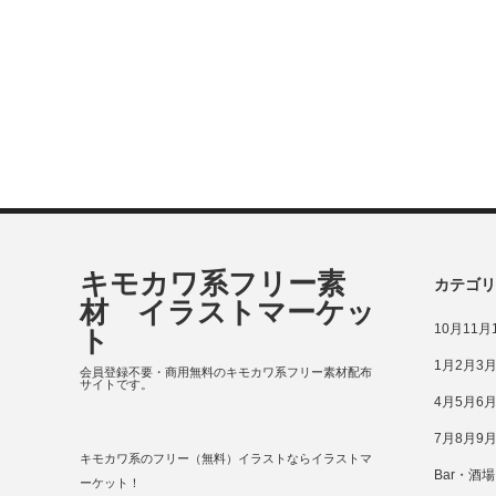
キモカワ系フリー素
カテゴリ
材 イラストマーケッ
10月11
ト
1月2月3
会員登録不要・商用無料のキモカワ系フリー素材配布
サイトです。
4月5月6
7月8月9
キモカワ系のフリー（無料）イラストならイラストマ
Bar・酒場
ーケット！