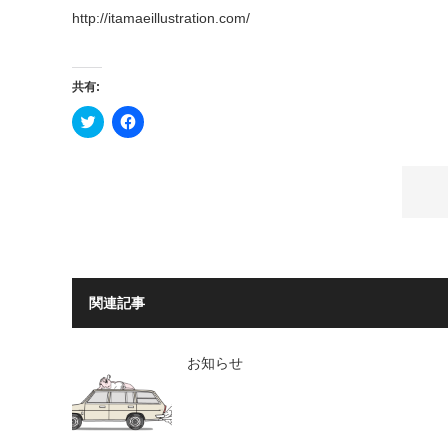
http://itamaeillustration.com/
共有:
ク
Facebook
リ
で
ッ
共
ク
有
し
す
て
る
Twitter
に
で
は
共
ク
有
リ
(新
ッ
し
ク
い
し
ウ
て
ィ
く
関連記事
ン
だ
ド
さ
ウ
い
で
(新
お知らせ
開
し
き
い
ま
ウ
す)
ィ
ン
ド
ウ