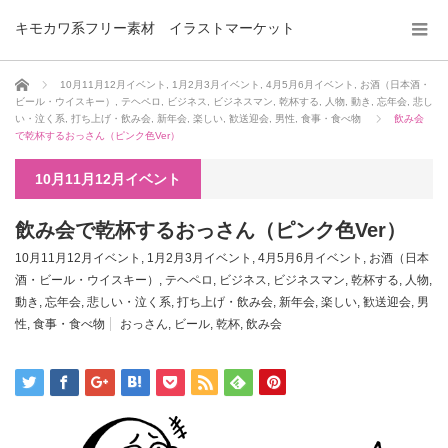
キモカワ系フリー素材 イラストマーケット
ホーム
10月11月12月イベント
,
1月2月3月イベント
,
4月5月6月イベント
,
お酒（日本酒・
ビール・ウイスキー）
,
テヘペロ
,
ビジネス
,
ビジネスマン
,
乾杯する
,
人物
,
動き
,
忘年会
,
悲し
い・泣く系
,
打ち上げ・飲み会
,
新年会
,
楽しい
,
歓送迎会
,
男性
,
食事・食べ物
飲み会
で乾杯するおっさん（ピンク色Ver）
10月11月12月イベント
飲み会で乾杯するおっさん（ピンク色Ver）
10月11月12月イベント
,
1月2月3月イベント
,
4月5月6月イベント
,
お酒（日本
酒・ビール・ウイスキー）
,
テヘペロ
,
ビジネス
,
ビジネスマン
,
乾杯する
,
人物
,
動き
,
忘年会
,
悲しい・泣く系
,
打ち上げ・飲み会
,
新年会
,
楽しい
,
歓送迎会
,
男
性
,
食事・食べ物
おっさん
,
ビール
,
乾杯
,
飲み会