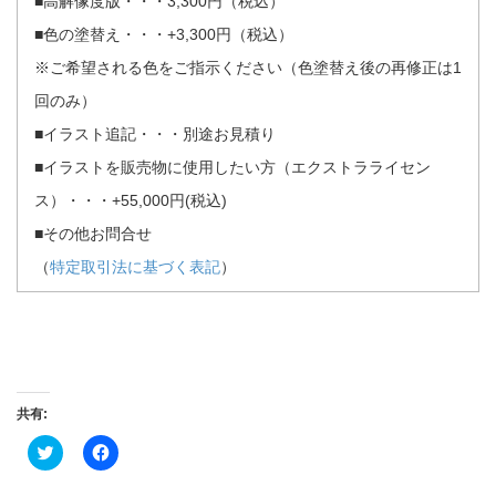
■高解像度版・・・3,300円（税込）
■色の塗替え・・・+3,300円（税込）
※ご希望される色をご指示ください（色塗替え後の再修正は1
回のみ）
■イラスト追記・・・別途お見積り
■イラストを販売物に使用したい方（エクストラライセン
ス）・・・+55,000円(税込)
■その他お問合せ
（
特定取引法に基づく表記
）
共有:
ク
Facebook
リ
で
ッ
共
ク
有