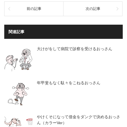
し
す
て
る
前の記事
次の記事
Twitter
に
で
は
共
ク
有
リ
(新
ッ
し
ク
関連記事
い
し
ウ
て
ィ
く
ン
だ
ド
さ
大けがをして病院で診察を受けるおっさん
ウ
い
で
(新
開
し
き
い
ま
ウ
す)
ィ
ン
ド
ウ
年甲斐もなく駄々をこねるおっさん
で
開
き
ま
す)
やけくそになって借金をダンクで決めるおっさ
ん（カラーVer）