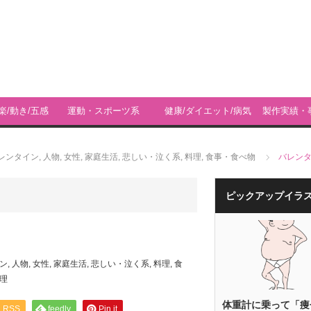
楽/動き/五感
運動・スポーツ系
健康/ダイエット/病気
製作実績・
ィ
レンタイン
,
人物
,
女性
,
家庭生活
,
悲しい・泣く系
,
料理
,
食事・食べ物
バレン
ピックアップイラ
ン
,
人物
,
女性
,
家庭生活
,
悲しい・泣く系
,
料理
,
食
理
体重計に乗って「痩
RSS
feedly
Pin it