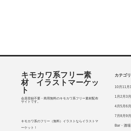
キモカワ系フリー素
カテゴリ
材 イラストマーケッ
10月11
ト
1月2月3
会員登録不要・商用無料のキモカワ系フリー素材配布
サイトです。
4月5月6
7月8月9
キモカワ系のフリー（無料）イラストならイラストマ
Bar・酒場
ーケット！