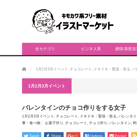
全カテゴリ
ビジネス系
感情/喜怒哀
ホーム
1月2月3月イベント
,
チョコレート
,
ドキドキ・緊張・焦る
,
バ
1月2月3月イベント
バレンタインのチョコ作りをする女子
1月2月3月イベント
,
チョコレート
,
ドキドキ・緊張・焦る
,
バレンタイ
事・食べ物
お菓子作り
,
チョコレート
,
チョコ作り
,
バレンタイン
,
料
Tweet
Share
+1
Hatena
Pocket