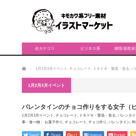
全カテゴリ
ビジネス系
感情/喜怒哀
ホーム
1月2月3月イベント
,
チョコレート
,
ドキドキ・緊張・焦る
,
バ
1月2月3月イベント
バレンタインのチョコ作りをする女子（ピ
1月2月3月イベント
,
チョコレート
,
ドキドキ・緊張・焦る
,
バレンタイ
事・食べ物
お菓子作り
,
チョコレート
,
チョコ作り
,
バレンタイン
,
料
Tweet
Share
+1
Hatena
Pocket