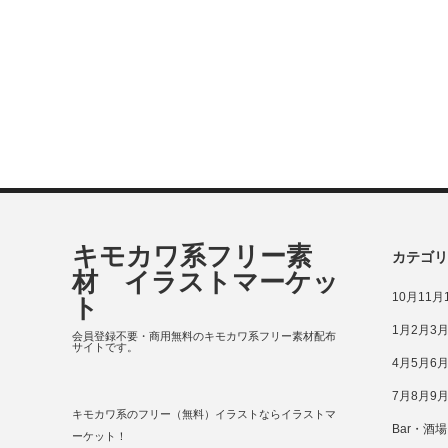
キモカワ系フリー素
カテゴリ
材 イラストマーケッ
10月11
ト
1月2月3
会員登録不要・商用無料のキモカワ系フリー素材配布
サイトです。
4月5月6
7月8月9
キモカワ系のフリー（無料）イラストならイラストマ
Bar・酒場
ーケット！