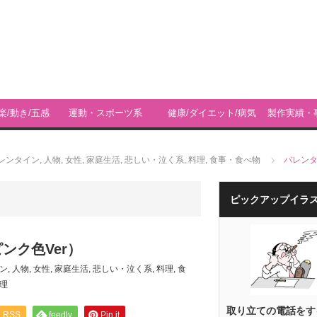
楽/動き/五感
運動・スポーツ系
健康/ダイエット/病気
製作実績・
ィ
レンタイン
,
人物
,
女性
,
家庭生活
,
悲しい・泣く系
,
料理
,
食事・食べ物
バレンタ
ピックアップイラ
ンク色Ver）
ン
,
人物
,
女性
,
家庭生活
,
悲しい・泣く系
,
料理
,
食
理
取り立ての電話をす
RSS
feedly
Pin it