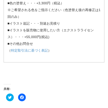
■色の塗替え・・・+3,300円（税込）
※ご希望される色をご指示ください（色塗替え後の再修正は1
回のみ）
■イラスト追記・・・別途お見積り
■イラストを販売物に使用したい方（エクストラライセン
ス）・・・+55,000円(税込)
■その他お問合せ
（
特定取引法に基づく表記
）
共有:
ク
Facebook
リ
で
ッ
共
ク
有