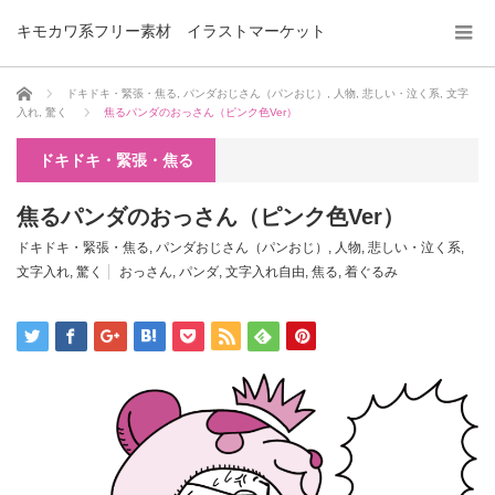
キモカワ系フリー素材 イラストマーケット
ホーム
ドキドキ・緊張・焦る
,
パンダおじさん（パンおじ）
,
人物
,
悲しい・泣く系
,
文字
入れ
,
驚く
焦るパンダのおっさん（ピンク色Ver）
ドキドキ・緊張・焦る
焦るパンダのおっさん（ピンク色Ver）
ドキドキ・緊張・焦る
,
パンダおじさん（パンおじ）
,
人物
,
悲しい・泣く系
,
文字入れ
,
驚く
おっさん
,
パンダ
,
文字入れ自由
,
焦る
,
着ぐるみ