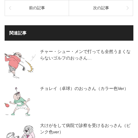
し
す
て
る
前の記事
次の記事
Twitter
に
で
は
共
ク
有
リ
(新
ッ
し
ク
関連記事
い
し
ウ
て
ィ
く
ン
だ
ド
さ
チャー・シュー・メンで打っても全然うまくな
ウ
い
で
(新
らないゴルフのおっさん…
開
し
き
い
ま
ウ
す)
ィ
ン
ド
ウ
チョレイ（卓球）のおっさん（カラー色Ver）
で
開
き
ま
す)
大けがをして病院で診察を受けるおっさん（ピ
ンク色ver）